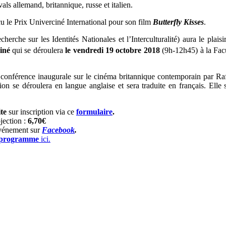
vals allemand, britannique, russe et italien.
çu le Prix Univerciné International pour son film
Butterfly Kisses
.
rche sur les Identités Nationales et l’Interculturalité) aura le plaisi
iné
qui se déroulera
le vendredi 19 octobre 2018
(9h-12h45) à la Fac
 conférence inaugurale sur le cinéma britannique contemporain par Ra
ion se déroulera en langue anglaise et sera traduite en français. Elle 
te
sur inscription via ce
formulaire
.
ojection :
6,70€
’événement sur
Facebook
.
programme
ici.