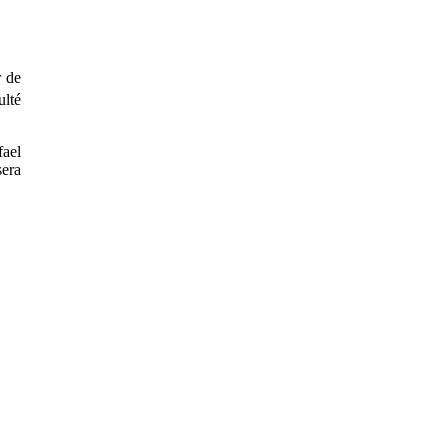
r de
ulté
fael
sera