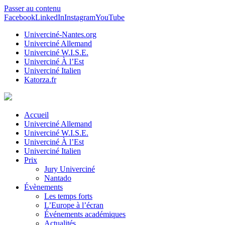
Passer au contenu
Facebook
LinkedIn
Instagram
YouTube
Univerciné-Nantes.org
Univerciné Allemand
Univerciné W.I.S.E.
Univerciné À l’Est
Univerciné Italien
Katorza.fr
Accueil
Univerciné Allemand
Univerciné W.I.S.E.
Univerciné À l’Est
Univerciné Italien
Prix
Jury Univerciné
Nantado
Évènements
Les temps forts
L’Europe à l’écran
Événements académiques
Actualités