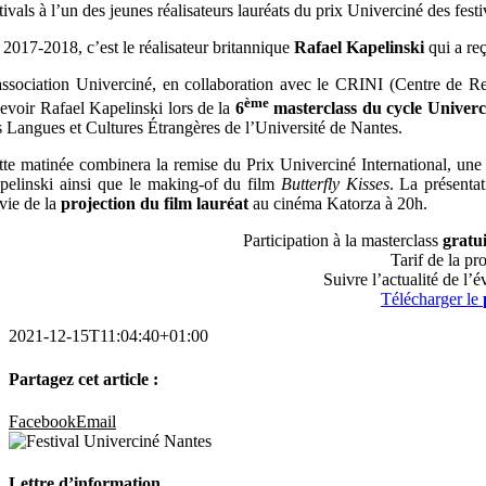
tivals à l’un des jeunes réalisateurs lauréats du prix Univerciné des festi
 2017-2018, c’est le réalisateur britannique
Rafael Kapelinski
qui a re
association Univerciné, en collaboration avec le CRINI (Centre de Reche
ème
cevoir Rafael Kapelinski lors de la
6
masterclass du cycle Univerc
s Langues et Cultures Étrangères de l’Université de Nantes.
tte matinée combinera la remise du Prix Univerciné International, une
pelinski ainsi que le making-of du film
Butterfly Kisses
. La présentat
ivie de la
projection du film lauréat
au cinéma Katorza à 20h.
Participation à la masterclass
gratui
Tarif de la pr
Suivre l’actualité de l
Télécharger le
2021-12-15T11:04:40+01:00
Partagez cet article :
Facebook
Email
Lettre d’information