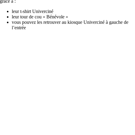
grâce à :
leur t-shirt Univerciné
leur tour de cou « Bénévole »
vous pouvez les retrouver au kiosque Univerciné à gauche de
l’entrée