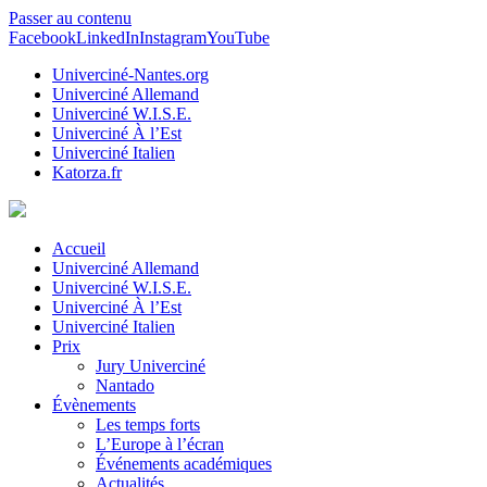
Passer au contenu
Facebook
LinkedIn
Instagram
YouTube
Univerciné-Nantes.org
Univerciné Allemand
Univerciné W.I.S.E.
Univerciné À l’Est
Univerciné Italien
Katorza.fr
Accueil
Univerciné Allemand
Univerciné W.I.S.E.
Univerciné À l’Est
Univerciné Italien
Prix
Jury Univerciné
Nantado
Évènements
Les temps forts
L’Europe à l’écran
Événements académiques
Actualités