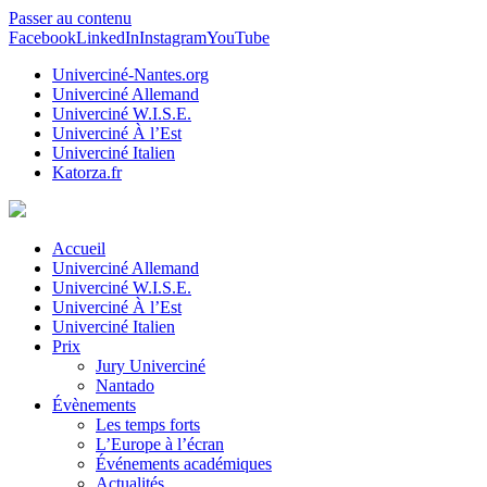
Passer au contenu
Facebook
LinkedIn
Instagram
YouTube
Univerciné-Nantes.org
Univerciné Allemand
Univerciné W.I.S.E.
Univerciné À l’Est
Univerciné Italien
Katorza.fr
Accueil
Univerciné Allemand
Univerciné W.I.S.E.
Univerciné À l’Est
Univerciné Italien
Prix
Jury Univerciné
Nantado
Évènements
Les temps forts
L’Europe à l’écran
Événements académiques
Actualités