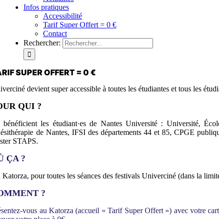
Infos pratiques
Accessibilité
Tarif Super Offert = 0 €
Contact
Rechercher:
RIF SUPER OFFERT = 0 €
iverciné devient super accessible à toutes les étudiantes et tous les étu
OUR QUI ?
 bénéficient les étudiant·es de Nantes Université : Université, É
nésithérapie de Nantes, IFSI des départements 44 et 85, CPGE publiq
ster STAPS.
Ù ÇA ?
Katorza, pour toutes les séances des festivals Univerciné (dans la limit
OMMENT ?
ésentez-vous au Katorza (accueil « Tarif Super Offert ») avec votre carte