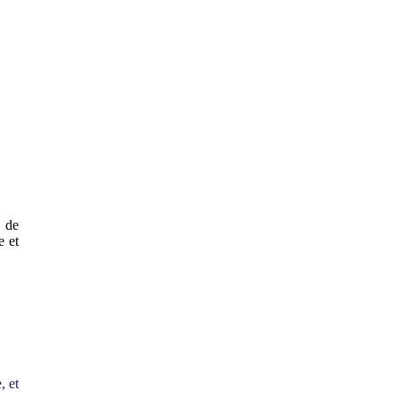
e de
e et
, et