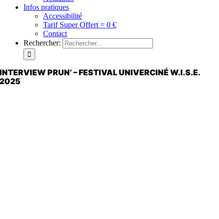
Infos pratiques
Accessibilité
Tarif Super Offert = 0 €
Contact
Rechercher:
INTERVIEW PRUN’ – FESTIVAL UNIVERCINÉ W.I.S.E.
2025