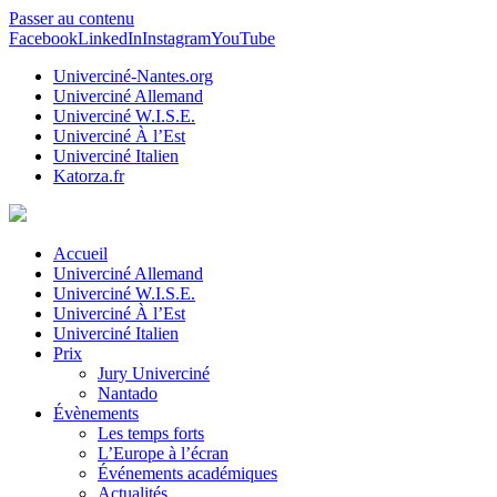
Passer au contenu
Facebook
LinkedIn
Instagram
YouTube
Univerciné-Nantes.org
Univerciné Allemand
Univerciné W.I.S.E.
Univerciné À l’Est
Univerciné Italien
Katorza.fr
Accueil
Univerciné Allemand
Univerciné W.I.S.E.
Univerciné À l’Est
Univerciné Italien
Prix
Jury Univerciné
Nantado
Évènements
Les temps forts
L’Europe à l’écran
Événements académiques
Actualités