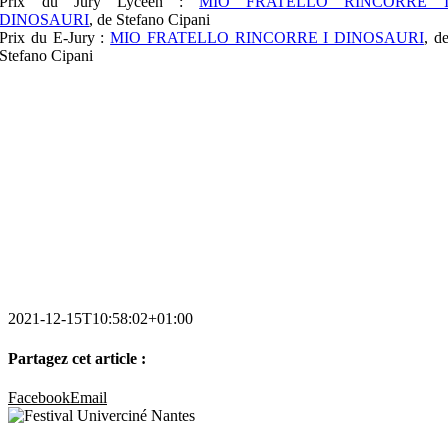
Prix du Jury Lycéen :
MIO FRATELLO RINCORRE 
DINOSAURI
, de Stefano Cipani
Prix du E-Jury :
MIO FRATELLO RINCORRE I DINOSAURI
, d
Stefano Cipani
2021-12-15T10:58:02+01:00
Partagez cet article :
Facebook
Email