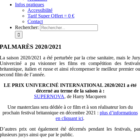
Infos pratiques
Accessibilité
Tarif Super Offert = 0 €
Contact
Rechercher:
PALMARÈS 2020/2021
La saison 2020/2021 a été perturbée par la crise sanitaire, mais le Jur
Univerciné a pu visionner les films en compétition des festival
britannique, italien et russe et ainsi récompenser le meilleur premier o
second film de l’année.
LE PRIX UNIVERCINÉ INTERNATIONAL 2020/2021 a été
décerné au terme de la saison à :
SUPERNOVA
, de Harry Macqueen
Une masterclass sera dédiée à ce film et à son réalisateur lors du
prochain festival britannique en décembre 2021 :
plus d’informations
en cliquant ici
.
D’autres prix ont également été décernés pendant les festivals, pa
plusieurs jurys ainsi que par le public.