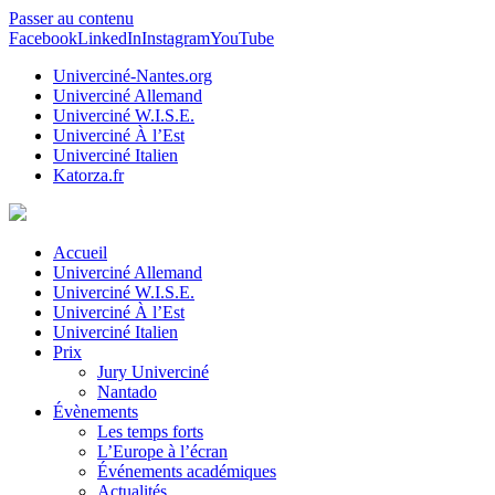
Passer au contenu
Facebook
LinkedIn
Instagram
YouTube
Univerciné-Nantes.org
Univerciné Allemand
Univerciné W.I.S.E.
Univerciné À l’Est
Univerciné Italien
Katorza.fr
Accueil
Univerciné Allemand
Univerciné W.I.S.E.
Univerciné À l’Est
Univerciné Italien
Prix
Jury Univerciné
Nantado
Évènements
Les temps forts
L’Europe à l’écran
Événements académiques
Actualités