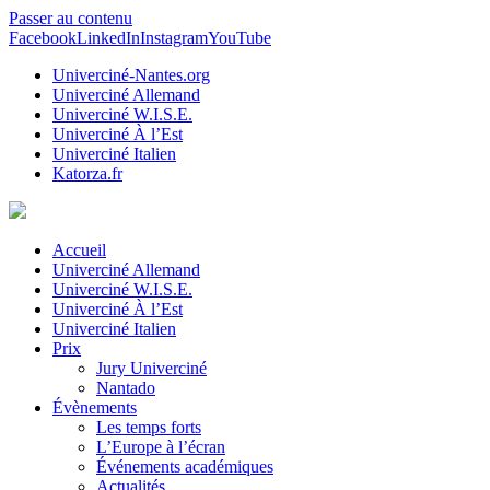
Passer au contenu
Facebook
LinkedIn
Instagram
YouTube
Univerciné-Nantes.org
Univerciné Allemand
Univerciné W.I.S.E.
Univerciné À l’Est
Univerciné Italien
Katorza.fr
Accueil
Univerciné Allemand
Univerciné W.I.S.E.
Univerciné À l’Est
Univerciné Italien
Prix
Jury Univerciné
Nantado
Évènements
Les temps forts
L’Europe à l’écran
Événements académiques
Actualités