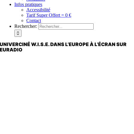
Infos pratiques
Accessibilité
Tarif Super Offert = 0 €
Contact
Rechercher:
UNIVERCINÉ W.I.S.E. DANS L’EUROPE À L’ÉCRAN SUR
EURADIO