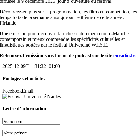
diffusée le 9 décembre 2025, jour d’ouverture du festival.
Découvrez-en plus sur la programmation, les films en compétition, les
temps forts de la semaine ainsi que sur le thème de cette année :
l’Irlande.
Une émission pour découvrir la richesse du cinéma outre-Manche
contemporain et mieux comprendre les spécificités culturelles et
linguistiques portées par le festival Univerciné W.I.S.E.
Retrouvez l’émission sous forme de podcast sur le site
euradio.fr
.
2025-12-09T11:31:32+01:00
Partagez cet article :
Facebook
Email
Lettre d’information